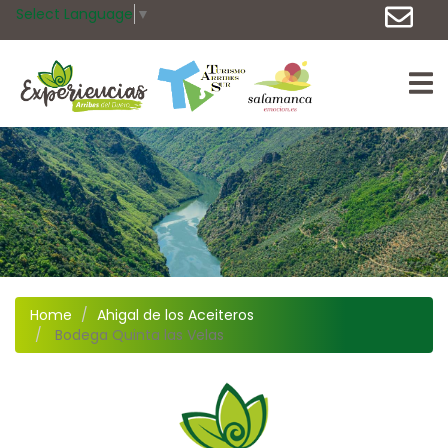
Select Language
▼
Home
Ahigal de los Aceiteros
Bodega Quinta las Velas