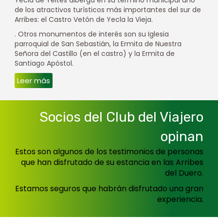
de los atractivos turísticos más importantes del sur de
Arribes: el Castro Vetón de Yecla la Vieja.
. Otros monumentos de interés son su Iglesia
parroquial de San Sebastián, la Ermita de Nuestra
Señora del Castillo (en el castro) y la Ermita de
Santiago Apóstol.
Leer más
Socios del Club del Viajero
opinan
Estos son algunos de los testimonios de personas
que han disfrutado de su estancia en las Arribes
del Duero.
Estamos seguros que habrán disfrutado una gran
experiencia.