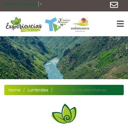
Select Language
▼
Home
Lumbrales
Castro de las Merchanas