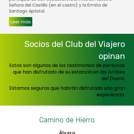
Señora del Castillo (en el castro) y la Ermita de
Santiago Apóstol.
Leer más
Socios del Club del Viajero
opinan
Estos son algunos de los testimonios de personas
que han disfrutado de su estancia en las Arribes
del Duero.
Estamos seguros que habrán disfrutado una gran
experiencia.
a
Camino de Hierro
Álvaro