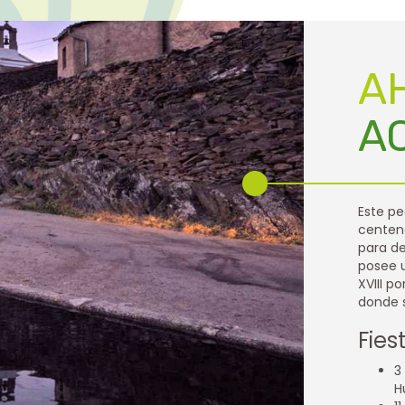
A
A
Este pe
centena
para de
posee u
XVIII p
donde 
Fies
3
H