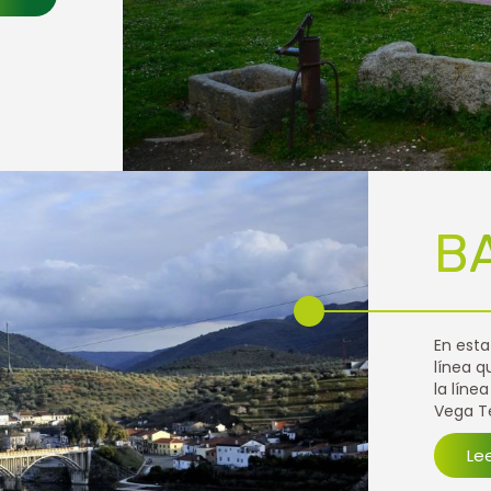
B
En esta
línea q
la líne
Vega Te
Le