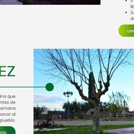
1
l
2
d
Le
EZ
tina que
antes de
e semana
honor al
 pueblo.
más