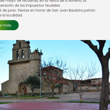
1 de mayo: se recuerda, en la fiesta de El Noveno, la
iberación de los impuestos feudales.
4 de junio: fiestas en honor de San Juan Bautista patrón
e la localidad.
er más