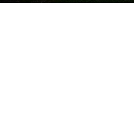
BAÑOBÁREZ
Pueblo tranquilo y ganadero de la dehesa salmantina
que conserva en su iglesia uno de los retablos más
interesantes de la comarca. Sus fiestas se celebran el
segundo fin de semana de septiembre, siendo el día 14
la fiesta mayor, en honor al Cristo de la Salud, patrón
del pueblo.
Leer más