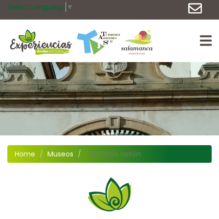
Select Language
▼
Home
Museos
Territorio Vetón