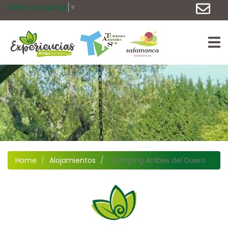
Select Language
▼
Home
Alojamientos
Camping Arribes del Duero