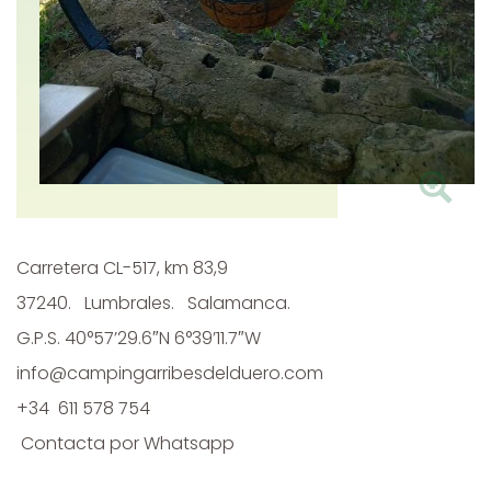
Carretera CL-517, km 83,9
37240. Lumbrales.
Salamanca.
G.P.S. 40°57’29.6″N 6°39’11.7″W
info@campingarribesdelduero.com
+34 611 578 754
Contacta por Whatsapp