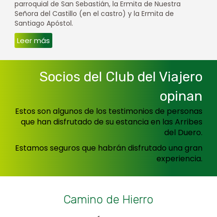
parroquial de San Sebastián, la Ermita de Nuestra
Señora del Castillo (en el castro) y la Ermita de
Santiago Apóstol.
Leer más
Socios del Club del Viajero
opinan
Estos son algunos de los testimonios de personas
que han disfrutado de su estancia en las Arribes
del Duero.
Estamos seguros que habrán disfrutado una gran
experiencia.
a
Camino de Hierro