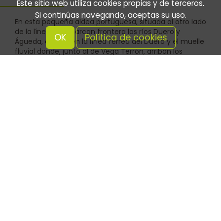
Este sitio web utiliza cookies propias y de terceros.
Si continúas navegando, aceptas su uso.
En esta pequeña aldea portuguesa, situada al otro lado
de la línea que marcan frontera los ríos Duero y
OK
Política de cookies
Águeda, confluyen la línea férrea del Duero y el muelle
fluvial donde, junto al de Vega Terrón, arriban los
enormes cruceros llegados de Oporto.
Leer más