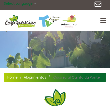
Select Language
▼
Home
Alojamientos
Casa rural Quinta da Ponte