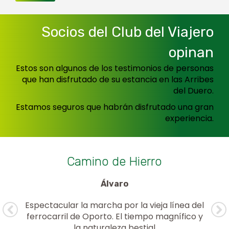
Socios del Club del Viajero
opinan
Estos son algunos de los testimonios de personas
que han disfrutado de su estancia en las Arribes
del Duero.
Estamos seguros que habrán disfrutado una gran
experiencia.
a
Camino de Hierro
Álvaro
Espectacular la marcha por la vieja línea del
sa
ferrocarril de Oporto. El tiempo magnífico y
la naturaleza bestial